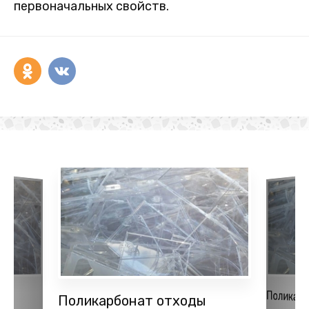
первоначальных свойств.
Поликар
оды
Поликарбонат отходы