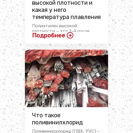
высокой плотности и
какая у него
температура плавления
Полиэтилен высокой
плотности – это 2-й после
Подробнее
полиэтилентерефталата
пластик ...
Что такое
поливинилхлорид
Поливинилхлорид (ПВХ, PVC) –