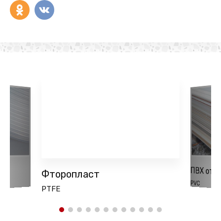
ПВХ отх
Фторопласт
PVC
PTFE